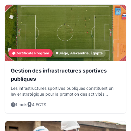
Certificate Program
Siège, Alexandrie, Égypte
Gestion des infrastructures sportives
publiques
Les infrastructures sportives publiques constituent un
levier stratégique pour la promotion des activités
physiques, le bien-être communautaire et la cohésion
1 mois
4 ECTS
sociale. Leur aménagement représente des
investissements considérables pour les États, qui exigent
une gestion rigoureuse afin d’en assurer la pérennité et le
retour sur investissement. Pourtant, de nombreuses
structures publiques, notamment au sein des