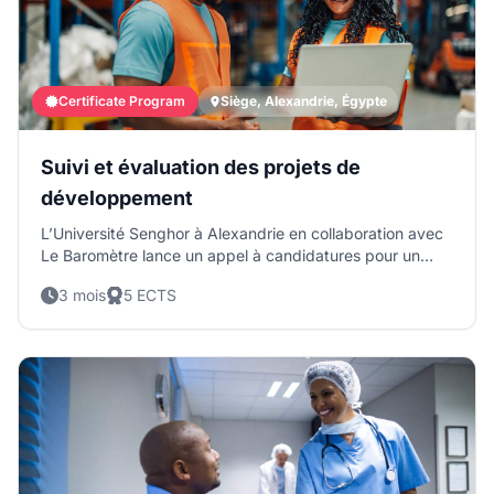
populations qu’ils desservent.
Certificate Program
Siège, Alexandrie, Égypte
Suivi et évaluation des projets de
développement
L’Université Senghor à Alexandrie en collaboration avec
Le Baromètre lance un appel à candidatures pour un
certificat Universitaire de Professionnalisation, en ligne,
3 mois
5 ECTS
sur le “Suivi et évaluation (S&amp;E) des projets de
développement.” La date limite de dépôt du dossier de
candidature est fixée au 27 juillet 2026 à 23h59 (heure
d’Egypte). Les candidat·es seront sélectionné·e·s avec
une attention particulière pour les candidatures
féminines. L'Université Senghor se réserve le droit de ne
pas donner de suite à cet appel à candidatures. À quels
défis répond cette formation ? Cette formation vise à
répondre aux défis suivants : Quand la digitalisation du