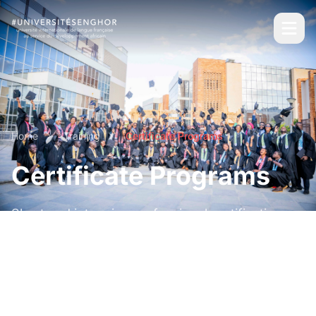
Home
Training
Certificate Programs
Certificate Programs
Short and intensive professional certifications