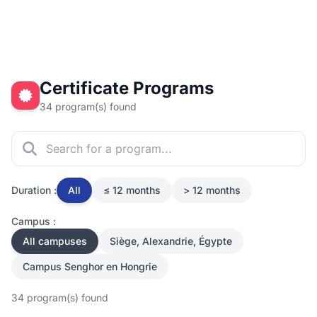
Certificate Programs
34 program(s) found
Duration :
All
≤ 12 months
> 12 months
Campus :
All campuses
Siège, Alexandrie, Égypte
Campus Senghor en Hongrie
34 program(s) found