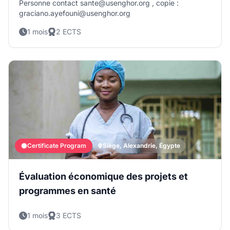
Personne contact sante@usenghor.org , copie :
étapes clés. Vous souhaitez rencontrer et confronter vos
graciano.ayefouni@usenghor.org
expériences et pratiques avec d’autres professionnels en
suivi-évaluation ou tout simplement en devenir un.
1 mois
2 ECTS
Certificate Program
Siège, Alexandrie, Égypte
Évaluation économique des projets et
programmes en santé
1 mois
3 ECTS