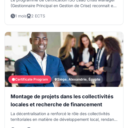
(Gestionnaire Principal en Gestion de Crise) reconnait et
valide l’acquisition de compétences nécessaires pour
1 mois
2 ECTS
anticiper, répondre et se remettre efficacement des
situations de crise, tout en assurant la continuité des
activités et la résilience organisationnelle.
Certificate Program
Siège, Alexandrie, Égypte
Montage de projets dans les collectivités
locales et recherche de financement
La décentralisation a renforcé le rôle des collectivités
territoriales en matière de développement local, rendant
essentielle leur capacité à mobiliser des ressources