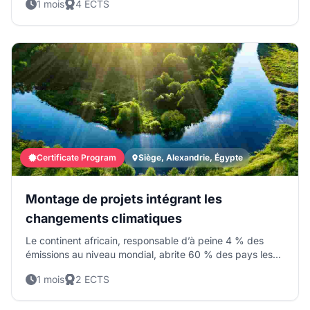
1 mois
4 ECTS
financières, notamment externes. Dans le contexte de
l’Agenda 2030 et de la localisation des ODD, ces acteurs
sont devenus centraux, mais font encore face à des
insuffisances en ingénierie de projet, mobilisation de
financements et suivi-évaluation, limitant leur accès aux
ressources disponibles.
Certificate Program
Siège, Alexandrie, Égypte
Montage de projets intégrant les
changements climatiques
Le continent africain, responsable d’à peine 4 % des
émissions au niveau mondial, abrite 60 % des pays les
plus touchés par les changements climatiques. Au
1 mois
2 ECTS
niveau pays, les Gouvernements, les Municipalités,
toutes les classes de la société sont appelés à jouer un
rôle pour répondre à ces défis environnementaux.