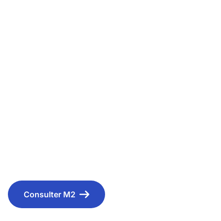
Résultats M2
Liste des candidats directement admis en M2 au
titre de l’année académique 2026-2027
Consulter M2