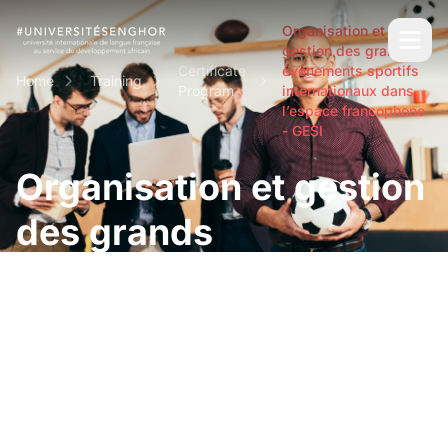
Organisation et
gestion des grands
Certificate
événements sportifs
Home
Training
Program
internationaux dans
l’espace francophone
- GESI
Organisation et gestion
des grands
événements sportifs
internationaux dans
l’espace francophone -
GESI