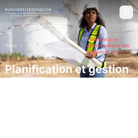
Planification et
Certificate
Home
Training
gestion intégrée des
Program
ressources en eau 2é
Planification et gestion
intégrée des
ressources en eau 2é
Short and intensive professional certifications