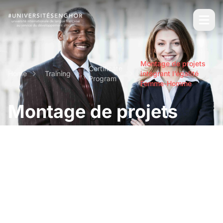
Montage de projets
Certificate
Home
Training
intégrant l’égalité
Program
Femme-Homme
Montage de projets
intégrant l’égalité
Femme-Homme
Short and intensive professional certifications