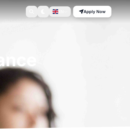
EN
Apply Now
nance