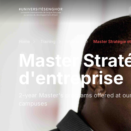
Home
Training
Master's
Master Stratégie e
Master Strat
d'entreprise
2-year Master's programs offered at ou
campuses