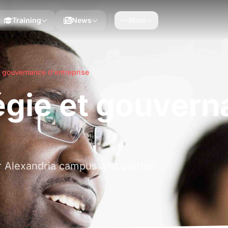
Training
News
More
t gouvernance d'entreprise
égie et gouver
r Alexandria campus and partner