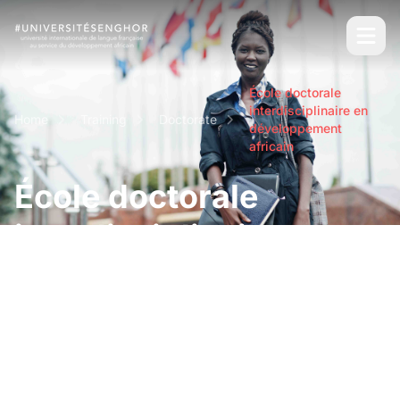
École doctorale
interdisciplinaire en
Home
Training
Doctorate
développement
africain
École doctorale
interdisciplinaire en
développement africain
Doctoral programs in partnership with our
Doctoral School