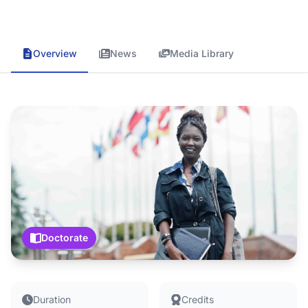
Overview
News
Media Library
Doctorate
Duration
Credits