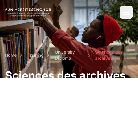
University
Sciences des
Home
Training
Diploma
archives
Sciences des archives
Specialized short-term programs leading to a
university diploma