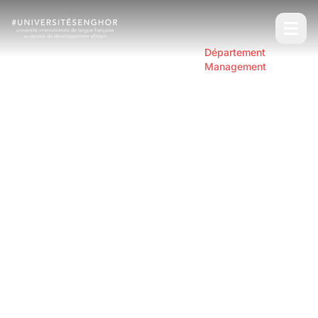
Our
Département
Home
About
Organization
Management
Département
Management
Ce département offre une formation
transversale et pluridisciplinaire articulée autour
de deux spécialités : Gestion de projets (GP) et
Gouvernance et management public (GMP). Les
enseignements sont p