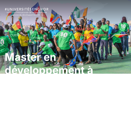
Master en
Se
Accueil
Master
développement à
former
Alexandrie
Master en
développement à
Alexandrie
Programmes de Master en 2 ans dispensés sur
notre campus d'Alexandrie et nos campus
externalisés