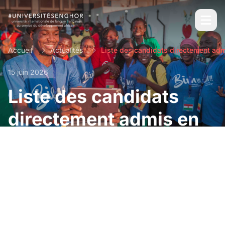
Accueil
Actualités
15 juin 2026
Liste des candidats
directement admis en
M2 au titre de l’année
académique 2026-
2027