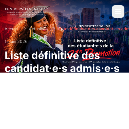
Accueil
Actualités
15 juin 2026
Liste définitive des
candidat·e·s admis·e·s
au concours de
recrutement de la 21e
promotion