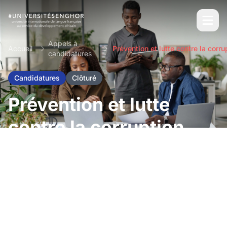
Appels à
Accueil
candidatures
Candidatures
Clôturé
Prévention et lutte
contre la corruption,
les infractions
économiques et
financières