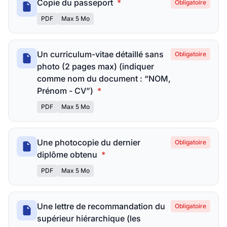
Copie du passeport
*
Obligatoire
PDF
Max 5 Mo
Un curriculum-vitae détaillé sans
Obligatoire
photo (2 pages max) (indiquer
comme nom du document : “NOM,
Prénom - CV”)
*
PDF
Max 5 Mo
Une photocopie du dernier
Obligatoire
diplôme obtenu
*
PDF
Max 5 Mo
Une lettre de recommandation du
Obligatoire
supérieur hiérarchique (les