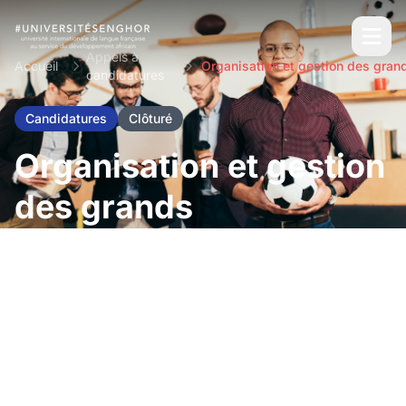
Appels à
Accueil
candidatures
Candidatures
Clôturé
Organisation et gestion
des grands
événements sportifs
internationaux dans
l’espace francophone -
GESI