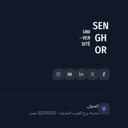
العنوان
مدينة برج العرب الجديدة - 5220220 مصر