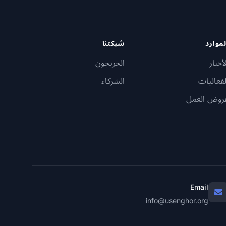
لموارد
شبكتنا
لأخبار
الخريجون
لفعاليات
الشركاء
روض العمل
Email
info@usenghor.org